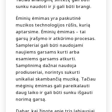
sunku naudoti ir ji gali būti brangi.
Ėminių ėmimas yra paskutinė
muzikos technologijos rūšis, kurią
aptarsime. Ėminių ėmimas – tai
garsų įrašymo ir atkūrimo procesas.
Sampleriai gali būti naudojami
naujiems garsams kurti arba
esamiems garsams atkurti.
Samplinimą dažnai naudoja
prodiuseriai, norintys sukurti
unikaliai skambančią muziką. Tačiau
mėginių ėmimas gali pareikalauti
daug laiko ir gali būti sunku išgauti
norimą garsą.
Dabar, kai žinote apie tris labiausiai