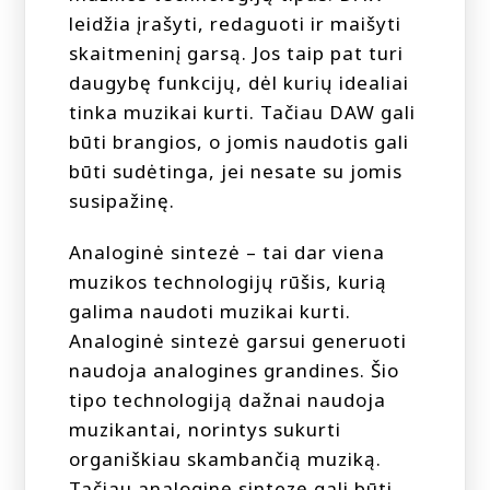
leidžia įrašyti, redaguoti ir maišyti
skaitmeninį garsą. Jos taip pat turi
daugybę funkcijų, dėl kurių idealiai
tinka muzikai kurti. Tačiau DAW gali
būti brangios, o jomis naudotis gali
būti sudėtinga, jei nesate su jomis
susipažinę.
Analoginė sintezė – tai dar viena
muzikos technologijų rūšis, kurią
galima naudoti muzikai kurti.
Analoginė sintezė garsui generuoti
naudoja analogines grandines. Šio
tipo technologiją dažnai naudoja
muzikantai, norintys sukurti
organiškiau skambančią muziką.
Tačiau analoginę sintezę gali būti