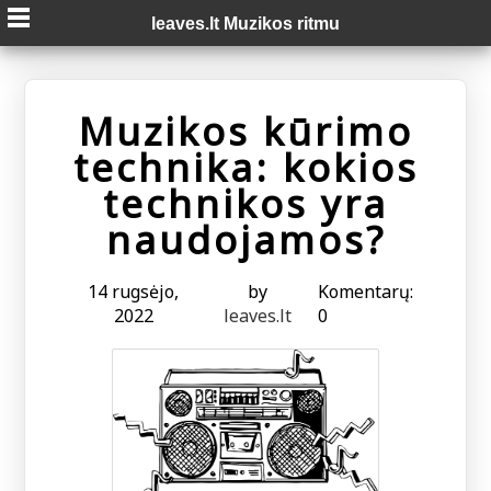
Skip
leaves.lt Muzikos ritmu
to
content
Muzikos kūrimo
technika: kokios
technikos yra
naudojamos?
14 rugsėjo,
by
Komentarų:
2022
leaves.lt
0