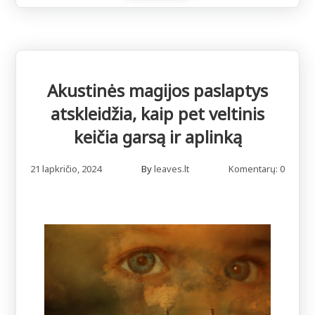
Akustinės magijos paslaptys
atskleidžia, kaip pet veltinis
keičia garsą ir aplinką
21 lapkričio, 2024
By
leaves.lt
Komentarų: 0