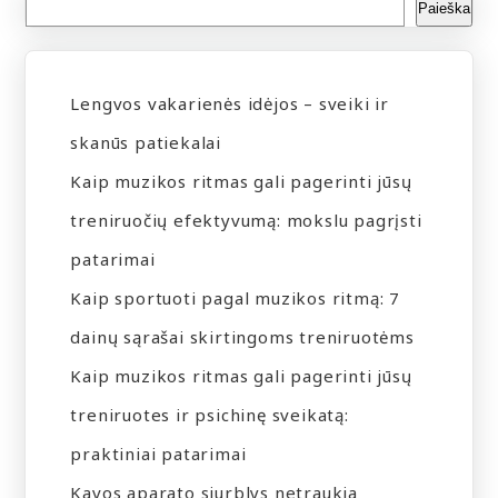
Paieška
Lengvos vakarienės idėjos – sveiki ir
skanūs patiekalai
Kaip muzikos ritmas gali pagerinti jūsų
treniruočių efektyvumą: mokslu pagrįsti
patarimai
Kaip sportuoti pagal muzikos ritmą: 7
dainų sąrašai skirtingoms treniruotėms
Kaip muzikos ritmas gali pagerinti jūsų
treniruotes ir psichinę sveikatą:
praktiniai patarimai
Kavos aparato siurblys netraukia