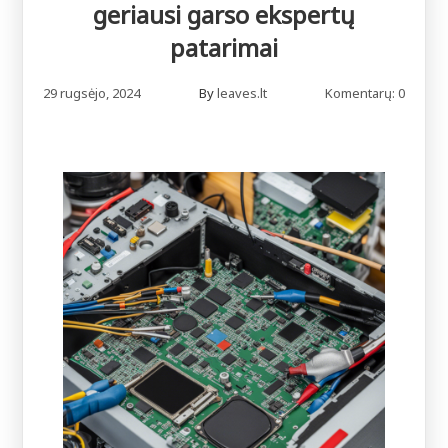
geriausi garso ekspertų
patarimai
29 rugsėjo, 2024
By
leaves.lt
Komentarų: 0