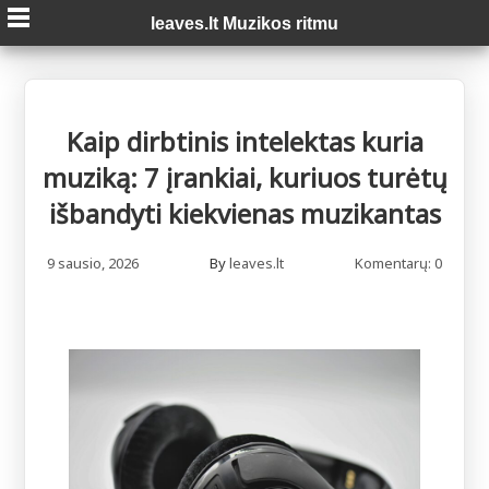
Skip
leaves.lt Muzikos ritmu
to
content
Kaip dirbtinis intelektas kuria
muziką: 7 įrankiai, kuriuos turėtų
išbandyti kiekvienas muzikantas
9 sausio, 2026
By
leaves.lt
Komentarų: 0