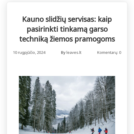
Kauno slidžių servisas: kaip
pasirinkti tinkamą garso
techniką žiemos pramogoms
10 rugpjūčio, 2024
By
leaves.lt
Komentarų: 0