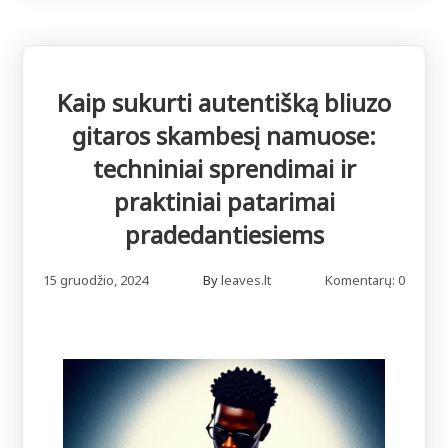
Kaip sukurti autentišką bliuzo
gitaros skambesį namuose:
techniniai sprendimai ir
praktiniai patarimai
pradedantiesiems
15 gruodžio, 2024
By
leaves.lt
Komentarų: 0