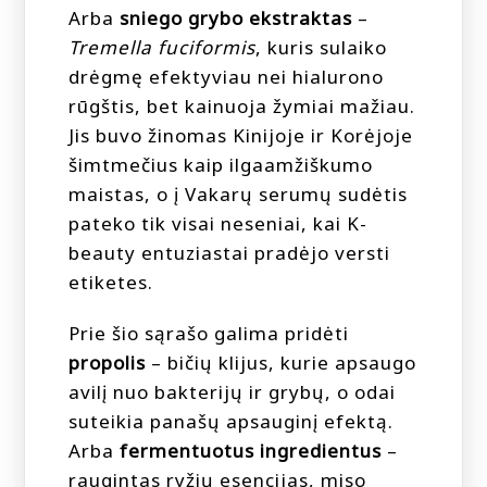
Arba
sniego grybo ekstraktas
–
Tremella fuciformis
, kuris sulaiko
drėgmę efektyviau nei hialurono
rūgštis, bet kainuoja žymiai mažiau.
Jis buvo žinomas Kinijoje ir Korėjoje
šimtmečius kaip ilgaamžiškumo
maistas, o į Vakarų serumų sudėtis
pateko tik visai neseniai, kai K-
beauty entuziastai pradėjo versti
etiketes.
Prie šio sąrašo galima pridėti
propolis
– bičių klijus, kurie apsaugo
avilį nuo bakterijų ir grybų, o odai
suteikia panašų apsauginį efektą.
Arba
fermentuotus ingredientus
–
raugintas ryžių esencijas, miso