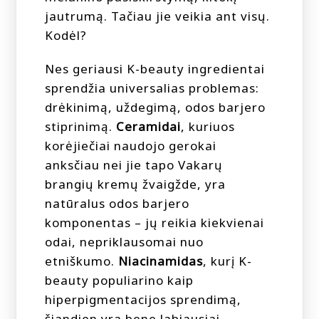
jautrumą. Tačiau jie veikia ant visų.
Kodėl?
Nes geriausi K-beauty ingredientai
sprendžia universalias problemas:
drėkinimą, uždegimą, odos barjero
stiprinimą.
Ceramidai
, kuriuos
korėjiečiai naudojo gerokai
anksčiau nei jie tapo Vakarų
brangių kremų žvaigžde, yra
natūralus odos barjero
komponentas – jų reikia kiekvienai
odai, nepriklausomai nuo
etniškumo.
Niacinamidas
, kurį K-
beauty populiarino kaip
hiperpigmentacijos sprendimą,
šiandien yra bene labiausiai