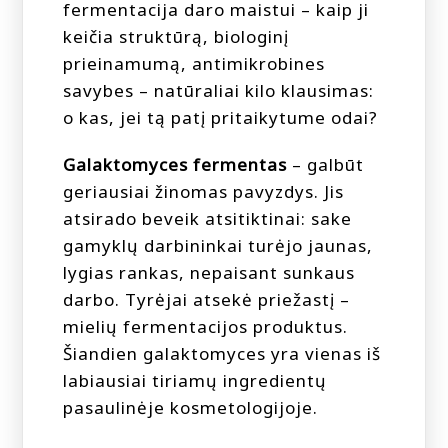
fermentacija daro maistui – kaip ji
keičia struktūrą, biologinį
prieinamumą, antimikrobines
savybes – natūraliai kilo klausimas:
o kas, jei tą patį pritaikytume odai?
Galaktomyces fermentas
– galbūt
geriausiai žinomas pavyzdys. Jis
atsirado beveik atsitiktinai: sake
gamyklų darbininkai turėjo jaunas,
lygias rankas, nepaisant sunkaus
darbo. Tyrėjai atsekė priežastį –
mielių fermentacijos produktus.
Šiandien galaktomyces yra vienas iš
labiausiai tiriamų ingredientų
pasaulinėje kosmetologijoje.