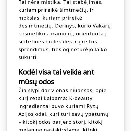
Tai nėra mistika. Tai stebėjimas,
kuriam prireikė šimtmečių, ir
mokslas, kuriam prireikė
dešimtmečių. Derinys, kurio Vakarų
kosmetikos pramonė, orientuota į
sintetines molekules ir greitus
sprendimus, tiesiog neturėjo laiko
sukurti.
Kodėl visa tai veikia ant
mūsų odos
Čia slypi dar vienas niuansas, apie
kurį retai kalbama: K-beauty
ingredientai buvo kuriami Rytų
Azijos odai, kuri turi savų ypatumų
– kitokį odos barjero storį, kitokį
melanino pasiskirstymą, kitokį