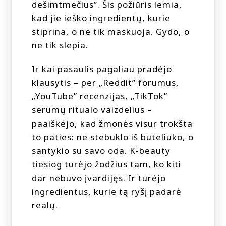
dešimtmečius”. Šis požiūris lemia,
kad jie ieško ingredientų, kurie
stiprina, o ne tik maskuoja. Gydo, o
ne tik slepia.
Ir kai pasaulis pagaliau pradėjo
klausytis – per „Reddit” forumus,
„YouTube” recenzijas, „TikTok”
serumų ritualo vaizdelius –
paaiškėjo, kad žmonės visur trokšta
to paties: ne stebuklo iš buteliuko, o
santykio su savo oda. K-beauty
tiesiog turėjo žodžius tam, ko kiti
dar nebuvo įvardijęs. Ir turėjo
ingredientus, kurie tą ryšį padarė
realų.