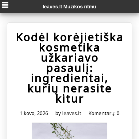
Skip
leaves.lt Muzikos ritmu
to
content
Kodėl korėjietiška
kosmetika
užkariavo
pasaulį:
ingredientai,
kurių nerasite
kitur
1 kovo, 2026
by
leaves.lt
Komentarų: 0