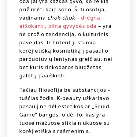
oda jai yra kažkas gyvo, ko reikia
prižiūrėti kaip sodo. Ši filosofija,
vadinama
chok-chok
–
drėgna,
atšokanti, pilna gyvybės oda
– yra
ne grožio tendencija, o kultūrinis
paveldas. Ir būtent ji stumia
korėjietišką kosmetiką į pasaulio
parduotuvių lentynas greičiau, nei
bet kuris rinkodaros biudžetas
galėtų paaiškinti.
Tačiau filosofija be substancijos –
tuščias žodis. K-beauty užkariavo
pasaulį ne dėl estetikos ar „Squid
Game” bangos, o dėl to, kas yra
tuose mažuose stiklainiukuose su
korėjietiškais rašmenimis.