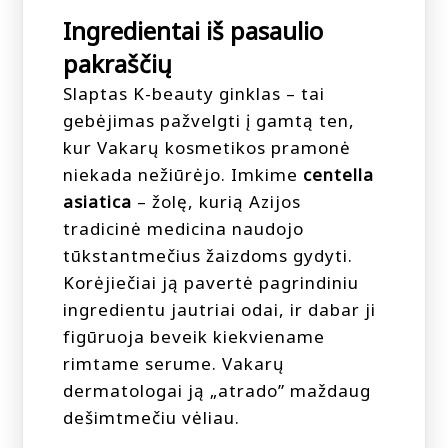
Ingredientai iš pasaulio
pakraščių
Slaptas K-beauty ginklas – tai
gebėjimas pažvelgti į gamtą ten,
kur Vakarų kosmetikos pramonė
niekada nežiūrėjo. Imkime
centella
asiatica
– žolę, kurią Azijos
tradicinė medicina naudojo
tūkstantmečius žaizdoms gydyti.
Korėjiečiai ją pavertė pagrindiniu
ingredientu jautriai odai, ir dabar ji
figūruoja beveik kiekviename
rimtame serume. Vakarų
dermatologai ją „atrado” maždaug
dešimtmečiu vėliau.