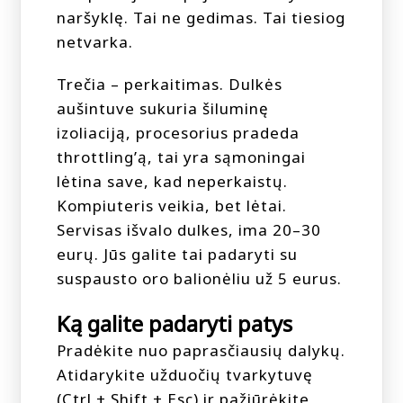
naršyklę. Tai ne gedimas. Tai tiesiog
netvarka.
Trečia – perkaitimas. Dulkės
aušintuve sukuria šiluminę
izoliaciją, procesorius pradeda
throttling’ą, tai yra sąmoningai
lėtina save, kad neperkaistų.
Kompiuteris veikia, bet lėtai.
Servisas išvalo dulkes, ima 20–30
eurų. Jūs galite tai padaryti su
suspausto oro balionėliu už 5 eurus.
Ką galite padaryti patys
Pradėkite nuo paprasčiausių dalykų.
Atidarykite užduočių tvarkytuvę
(Ctrl + Shift + Esc) ir pažiūrėkite,