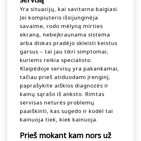
Yra situacijų, kai savitarna baigiasi.
Jei kompiuteris išsijunginėja
savaime, rodo mėlyną mirties
ekraną, nebeįkraunama sistema
arba diskas pradėjo skleisti keistus
garsus – tai jau tikri simptomai,
kuriems reikia specialisto.
Klaipėdoje servisų yra pakankamai,
tačiau prieš atiduodami įrenginį,
paprašykite aiškios diagnozės ir
kainų sąrašo iš anksto. Rimtas
servisas neturės problemų
paaiškinti, kas sugedo ir kodėl tai
kainuoja tiek, kiek kainuoja.
Prieš mokant kam nors už