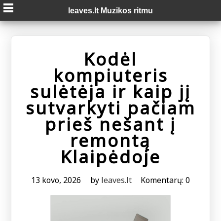
Skip
leaves.lt Muzikos ritmu
to
content
Kodėl
kompiuteris
sulėtėja ir kaip jį
sutvarkyti pačiam
prieš nešant į
remontą
Klaipėdoje
13 kovo, 2026
by
leaves.lt
Komentarų: 0