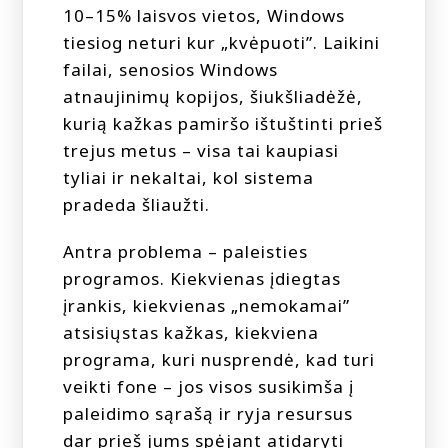
10–15% laisvos vietos, Windows
tiesiog neturi kur „kvėpuoti”. Laikini
failai, senosios Windows
atnaujinimų kopijos, šiukšliadėžė,
kurią kažkas pamiršo ištuštinti prieš
trejus metus – visa tai kaupiasi
tyliai ir nekaltai, kol sistema
pradeda šliaužti.
Antra problema – paleisties
programos. Kiekvienas įdiegtas
įrankis, kiekvienas „nemokamai”
atsisiųstas kažkas, kiekviena
programa, kuri nusprendė, kad turi
veikti fone – jos visos susikimša į
paleidimo sąrašą ir ryja resursus
dar prieš jums spėjant atidaryti