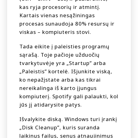
kas ryja procesorių ir atmintį.
Kartais vienas nesąžiningas
procesas sunaudoja 80% resursų ir
viskas – kompiuteris stovi.
Tada eikite į paleisties programų
sąrašą. Toje pačioje užduočių
tvarkytuvėje yra „Startup” arba
„Paleistis” kortelė. Išjunkite viską,
ko nepažįstate arba kas tikrai
nereikalinga iš karto įjungus
kompiuterį. Spotify gali palaukti, kol
jūs jį atidarysite patys.
Išvalykite diską. Windows turi įrankį
„Disk Cleanup”, kuris suranda
laikinus failus, senus atnaujinimus