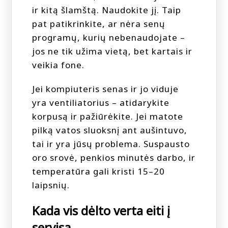
ir kitą šlamštą. Naudokite jį. Taip
pat patikrinkite, ar nėra senų
programų, kurių nebenaudojate –
jos ne tik užima vietą, bet kartais ir
veikia fone.
Jei kompiuteris senas ir jo viduje
yra ventiliatorius – atidarykite
korpusą ir pažiūrėkite. Jei matote
pilką vatos sluoksnį ant aušintuvo,
tai ir yra jūsų problema. Suspausto
oro srovė, penkios minutės darbo, ir
temperatūra gali kristi 15–20
laipsnių.
Kada vis dėlto verta eiti į
servisą