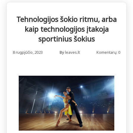
Tehnologijos šokio ritmu, arba
kaip technologijos įtakoja
sportinius šokius
8 rugpjūčio, 2023
By
leaves.lt
Komentarų: 0