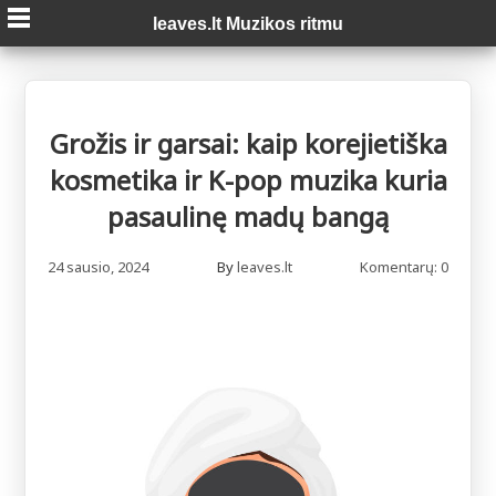
Skip
leaves.lt Muzikos ritmu
to
content
Grožis ir garsai: kaip korejietiška
kosmetika ir K-pop muzika kuria
pasaulinę madų bangą
24 sausio, 2024
By
leaves.lt
Komentarų: 0