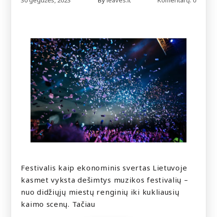
30 gegužės, 2023
By
leaves.lt
Komentarų: 0
Festivalis kaip ekonominis svertas Lietuvoje
kasmet vyksta dešimtys muzikos festivalių –
nuo didžiųjų miestų renginių iki kukliausių
kaimo scenų. Tačiau