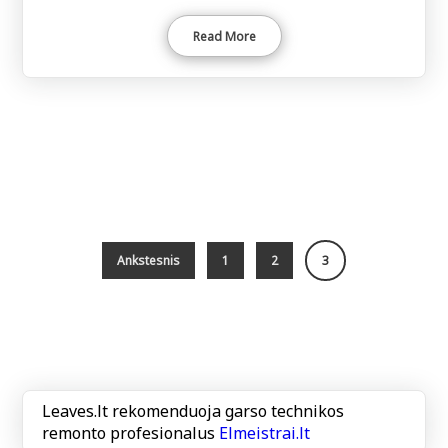
Read More
Ankstesnis
1
2
3
Leaves.lt rekomenduoja garso technikos
remonto profesionalus
Elmeistrai.lt